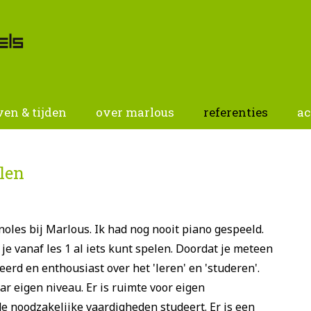
ven & tijden
over marlous
referenties
(curren
ac
llen
oles bij Marlous. Ik had nog nooit piano gespeeld.
 je vanaf les 1 al iets kunt spelen. Doordat je meteen
eerd en enthousiast over het 'leren' en 'studeren'.
ar eigen niveau. Er is ruimte voor eigen
de noodzakelijke vaardigheden studeert. Er is een