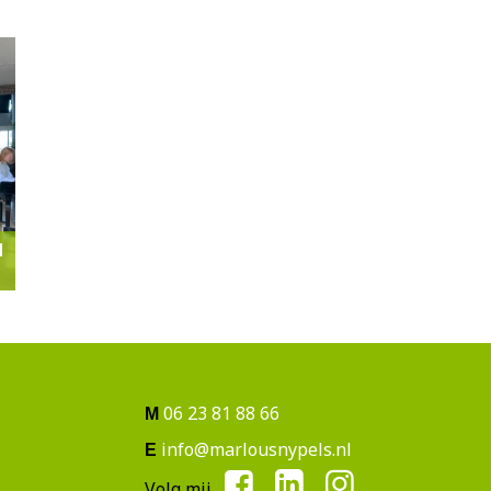
d
06 23 81 88 66
M
info@marlousnypels.nl
E
Volg mij