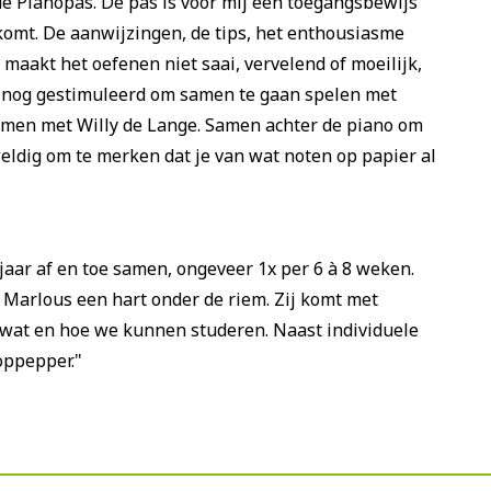
de Pianopas. De pas is voor mij een toegangsbewijs
komt. De aanwijzingen, de tips, het enthousiasme
maakt het oefenen niet saai, vervelend of moeilijk,
k nog gestimuleerd om samen te gaan spelen met
samen met Willy de Lange. Samen achter de piano om
ldig om te merken dat je van wat noten op papier al
jaar af en toe samen, ongeveer 1x per 6 à 8 weken.
 Marlous een hart onder de riem. Zij komt met
 wat en hoe we kunnen studeren. Naast individuele
oppepper."