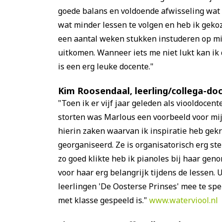
goede balans en voldoende afwisseling wat 
wat minder lessen te volgen en heb ik gekoz
een aantal weken stukken instuderen op mij
uitkomen. Wanneer iets me niet lukt kan ik
is een erg leuke docente."
Kim Roosendaal, leerling/collega-d
"Toen ik er vijf jaar geleden als viooldoce
storten was Marlous een voorbeeld voor mij.
hierin zaken waarvan ik inspiratie heb ge
georganiseerd. Ze is organisatorisch erg st
zo goed klikte heb ik pianoles bij haar geno
voor haar erg belangrijk tijdens de lessen.
leerlingen 'De Oosterse Prinses' mee te spel
met klasse gespeeld is."
www.waterviool.nl