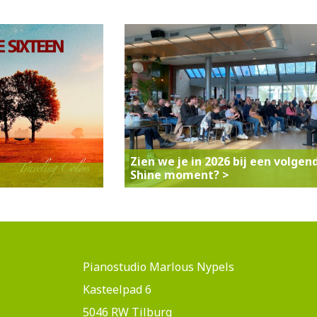
Zien we je in 2026 bij een volgen
Shine moment? >
Pianostudio Marlous Nypels
Kasteelpad 6
5046 RW Tilburg