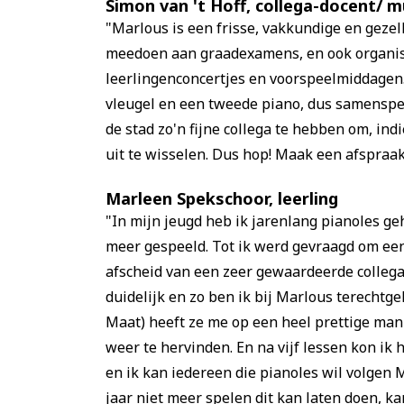
Simon van 't Hoff, collega-docent/ 
"Marlous is een frisse, vakkundige en gezelli
meedoen aan graadexamens, en ook organise
leerlingenconcertjes en voorspeelmiddagen
vleugel en een tweede piano, dus samenspel
de stad zo'n fijne collega te hebben om, i
uit te wisselen. Dus hop! Maak een afspraak 
Marleen Spekschoor, leerling
"In mijn jeugd heb ik jarenlang pianoles geh
meer gespeeld. Tot ik werd gevraagd om een 
afscheid van een zeer gewaardeerde collega.
duidelijk en zo ben ik bij Marlous terechtge
Maat) heeft ze me op een heel prettige ma
weer te hervinden. En na vijf lessen kon ik 
en ik kan iedereen die pianoles wil volgen 
jaar niet meer spelen dit kan laten doen, ka