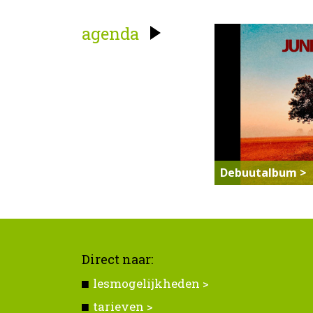
agenda
Debuutalbum >
Direct naar:
lesmogelijkheden >
tarieven >