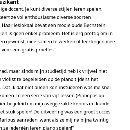
muzikant
ge docent. Je kunt diverse stijlen leren spelen,
ert ze vol enthousiasme diverse soorten
. Haar leslokaal bevat een mooie oude Bechstein
en is geen enkel probleem. Het is erg prettig om in
ndien gewenst, mee samen te werken of leerlingen mee
voor een gratis proefles!"
ad, maar sinds mijn studietijd heb ik vrijwel niet
violist te begeleiden op de piano tijdens het
 Dat ik dat niet alleen kon instuderen was me snel
komen. In een serie van vijf lessen (Pianopas op
nier begeleid om mijn weggezakte kennis en kunde
het stuk spelen! De uitvoering was een groot succes
Marlous aanraden, want als ze mij na bijna twintig
n ze iederéén leren piano spelen!"